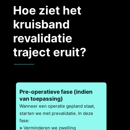
Hoe ziet het
kruisband
revalidatie
traject eruit?
Pre-operatieve fase (indien
van toepassing)
Wanneer een operatie gepland staat,
starten we met prevalidatie. In deze
fase:
>
Verminderen we zwelling