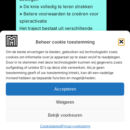
>
De knie volledig te leren strekken
>
Betere voorwaarden te creëren voor
spieractivatie
Het traject bestaat uit verschillende
fases. Iedere fase duurt gemiddeld
Beheer cookie toestemming
enkele weken en moet zorgvuldig
worden doorlopen. Structuren in en
Om de beste ervaringen te bieden, gebruiken wij technologieën zoals
rondom de knie hebben tijd nodig om
cookies om informatie over je apparaat op te slaan en/of te raadplegen.
Door in te stemmen met deze technologieën kunnen wij gegevens zoals
biologisch te herstellen.
surfgedrag of unieke ID's op deze site verwerken. Als je geen
Te snel opbouwen vergroot het risico op
toestemming geeft of uw toestemming intrekt, kan dit een nadelige
invloed hebben op bepaalde functies en mogelijkheden.
nieuw letsel, ook van de nieuwe
kruisband.
Accepteren
Weigeren
Objectieve testen &
Bekijk voorkeuren
voortgangsmetingen
Gedurende het hele traject voeren wij
Cookiebeleid
Privacyverklaring