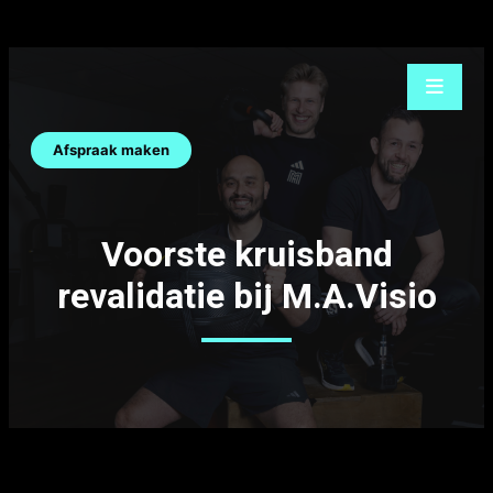
Ga
naar
de
inhoud
Afspraak maken
Voorste kruisband
revalidatie bij M.A.Visio