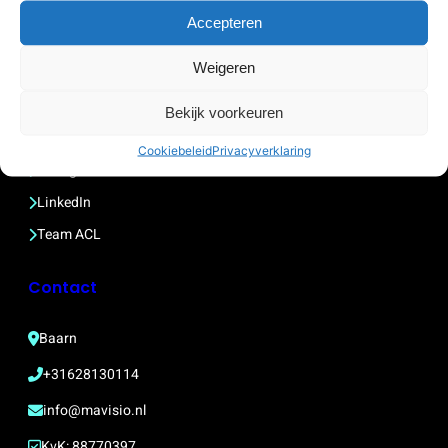
Partners
Accepteren
Testimonials
Zorgkaart Nederland
Weigeren
Bekijk voorkeuren
Social Media
Cookiebeleid
Privacyverklaring
Instagram
LinkedIn
Team ACL
Contact
Baarn
+31628130114
info@mavisio.nl
KvK: 88770397