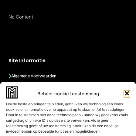
No Content
Site Informatie
Algemene Voorwaarden
Disclaimer
Beheer cookie toestemming
Privacyverklaring
Om de beste ervaringen te bieden, gebruiken wij technologieën zoals
Sitemap
cookies om informatie over je apparaat op te slaan en/of te raadplegen.
Door in te stemmen met deze technologieën kunnen wij gegevens zoals
surfgedrag of unieke ID's op deze site verwerken. Als je geen
Quick Links
toestemming geeft of uw toestemming intrekt, kan dit een nadelige
invloed hebben op bepaalde functies en mogelijkheden.