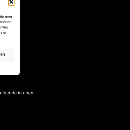
tie over
 kunnen
mming
es en
ren
olgende in doen: