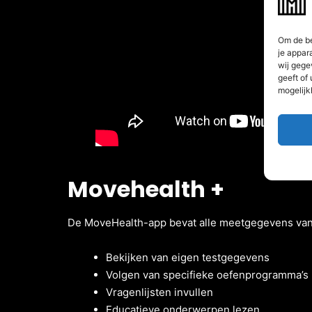
Om de be
je appar
wij gege
geeft of
mogelijk
Movehealth +
De MoveHealth-app bevat alle meetgegevens vanu
Bekijken van eigen testgegevens
Volgen van specifieke oefenprogramma’s
Vragenlijsten invullen
Educatieve onderwerpen lezen