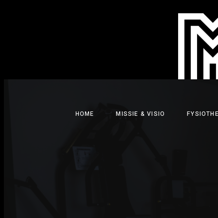
Ga
naar
de
inhoud
HOME
MISSIE & VISIO
FYSIOTH