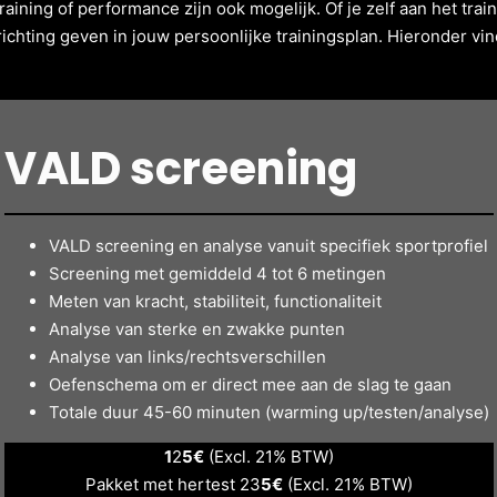
raining of performance zijn ook mogelijk. Of je zelf aan het tra
richting geven in jouw persoonlijke trainingsplan. Hieronder v
VALD screening
VALD screening en analyse vanuit specifiek sportprofiel
Screening met gemiddeld 4 tot 6 metingen
Meten van kracht, stabiliteit, functionaliteit
Analyse van sterke en zwakke punten
Analyse van links/rechtsverschillen
Oefenschema om er direct mee aan de slag te gaan
Totale duur 45-60 minuten (warming up/testen/analyse)
1
2
5€
(Excl. 21% BTW)
Pakket met hertest 23
5€
(Excl. 21% BTW)