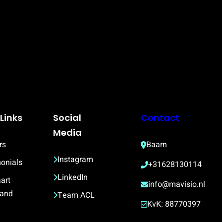
Links
Social
Contact
Media
rs
Baarn
Instagram
onials
+31628130114
LinkedIn
art 
info@mavisio.nl
land
Team ACL
KvK: 88770397