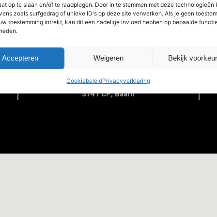
aat op te slaan en/of te raadplegen. Door in te stemmen met deze technologieën
vens zoals surfgedrag of unieke ID's op deze site verwerken. Als je geen toeste
 uw toestemming intrekt, kan dit een nadelige invloed hebben op bepaalde functi
heden.
Locatie
Accepteren
Weigeren
Bekijk voorkeu
Goeman Borgesiuslaan 19
Cookiebeleid
Privacyverklaring
3741 CP, Baarn