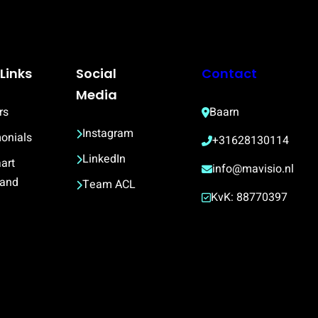
Links
Social
Contact
Media
rs
Baarn
Instagram
onials
+31628130114
LinkedIn
art 
info@mavisio.nl
land
Team ACL
KvK: 88770397