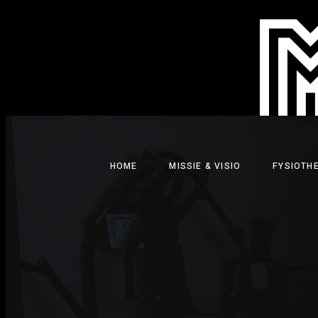
Ga
naar
de
inhoud
HOME
MISSIE & VISIO
FYSIOTH