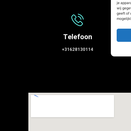
je appar
wij gege
geeft of
mogelijk
Telefoon
+31628130114