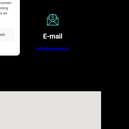
 kunnen
mming
es en
E-mail
ren
info@mavisio.nl