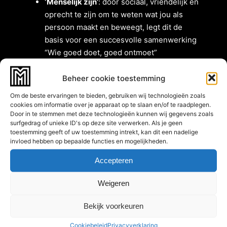
‘Menselijk zijn’
: door sociaal, vriendelijk en
oprecht te zijn om te weten wat jou als
persoon maakt en beweegt, legt dit de
basis voor een succesvolle samenwerking
“Wie goed doet, goed ontmoet”
‘Persoonlijk zijn’
: door jou centraal te
plaatsen en te luisteren naar jouw wensen,
Beheer cookie toestemming
kunnen wij werken aan de hulpvraag.
Om de beste ervaringen te bieden, gebruiken wij technologieën zoals
Intrinsieke als extrinsieke factoren die de
cookies om informatie over je apparaat op te slaan en/of te raadplegen.
Door in te stemmen met deze technologieën kunnen wij gegevens zoals
hulpvraag zowel belemmerend als
surfgedrag of unieke ID's op deze site verwerken. Als je geen
bevorderend kunnen beïnvloeden, worden
toestemming geeft of uw toestemming intrekt, kan dit een nadelige
besproken en meegenomen in het proces
invloed hebben op bepaalde functies en mogelijkheden.
‘Deskundig zijn’
: door passie voor het vak
Accepteren
te hebben en ambitieus te zijn, ontstaat er
een continue drive om nieuwe kennis op te
Weigeren
blijven doen. Hierdoor zal de kwaliteit van
de verschillende diensten hoog blijven om
Bekijk voorkeuren
jou te helpen
Cookiebeleid
Privacyverklaring