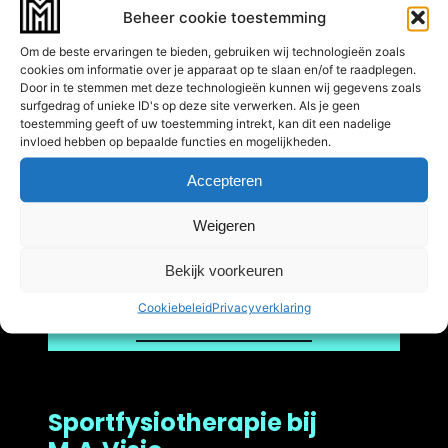
volledige sporthervatting. Hierbij kijken
Beheer cookie toestemming
we continu of jouw lichaam klaar is voor
de volgende fase. Zo verkleinen we de
Om de beste ervaringen te bieden, gebruiken wij technologieën zoals
cookies om informatie over je apparaat op te slaan en/of te raadplegen.
kans op terugval.
Door in te stemmen met deze technologieën kunnen wij gegevens zoals
surfgedrag of unieke ID's op deze site verwerken. Als je geen
toestemming geeft of uw toestemming intrekt, kan dit een nadelige
invloed hebben op bepaalde functies en mogelijkheden.
Preventie & performance
Naast herstel besteden we veel
Accepteren
aandacht aan het voorkomen van
Weigeren
nieuwe blessures en, waar mogelijk, het
verbeteren van jouw sportprestaties.
Bekijk voorkeuren
Cookiebeleid
Privacyverklaring
Sportfysiotherapie bij