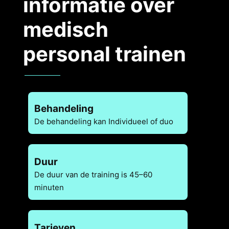
informatie over
medisch
personal trainen
Behandelin
g
De behandeling kan Individueel of duo
Duur
De duur van de training is 45–60
minuten
Tarieven