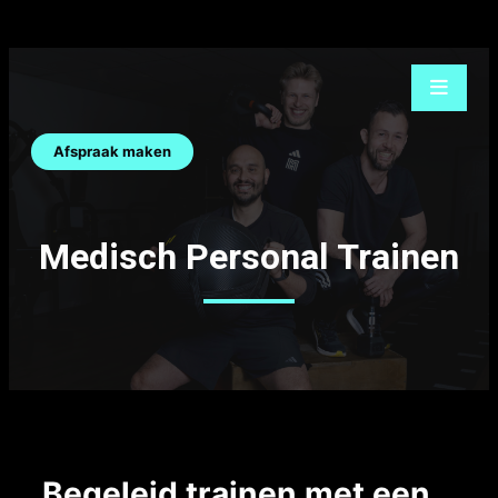
Ga
naar
de
inhoud
Afspraak maken
Medisch Personal Trainen
Begeleid trainen met een