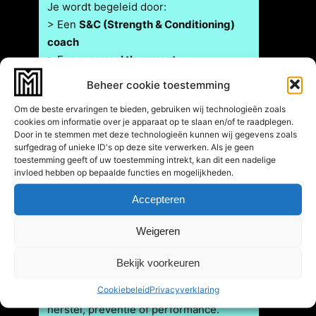
Je wordt begeleid door:
> Een
S&C (Strength & Conditioning)
coach
> Een
manueel therapeut
> Een
sportfysiotherapeut
Beheer cookie toestemming
Deze combinatie is uniek. We kijken niet
Om de beste ervaringen te bieden, gebruiken wij technologieën zoals
alleen naar kracht, maar ook naar
cookies om informatie over je apparaat op te slaan en/of te raadplegen.
gewrichtsfunctie, belastbaarheid en
Door in te stemmen met deze technologieën kunnen wij gegevens zoals
blessurerisico.
surfgedrag of unieke ID's op deze site verwerken. Als je geen
toestemming geeft of uw toestemming intrekt, kan dit een nadelige
invloed hebben op bepaalde functies en mogelijkheden.
Accepteren
Persoonlijk trainingsschema
Iedere deelnemer krijgt een eigen,
Weigeren
individueel trainingsschema. Zelfs in
duo-vorm train je op maat.
Bekijk voorkeuren
Elke sessie duurt 45 tot 60 minuten en
Cookiebeleid
Privacyverklaring
is volledig gericht op jouw doelen:
herstel, preventie of performance.