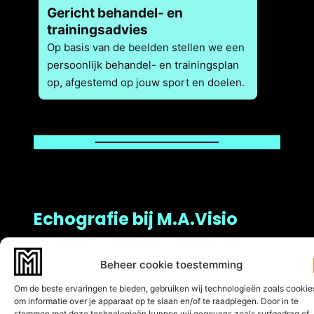
Gericht behandel- en
trainingsadvies
Op basis van de beelden stellen we een
persoonlijk behandel- en trainingsplan
op, afgestemd op jouw sport en doelen.
Echografie bij M.A.Visio
Welke klachten
Beheer cookie toestemming
onderzoeken we
Om de beste ervaringen te bieden, gebruiken wij technologieën zoals cookie
om informatie over je apparaat op te slaan en/of te raadplegen. Door in te
stemmen met deze technologieën kunnen wij gegevens zoals surfgedrag of