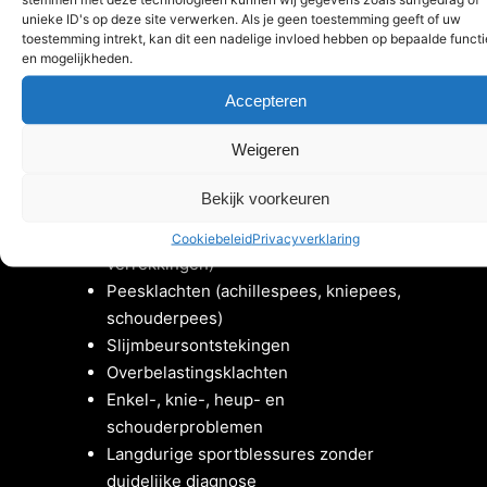
met echografie?
unieke ID's op deze site verwerken. Als je geen toestemming geeft of uw
toestemming intrekt, kan dit een nadelige invloed hebben op bepaalde functi
en mogelijkheden.
Accepteren
Met echografie kunnen we
Weigeren
onder andere kijken naar:
Bekijk voorkeuren
Spierblessures (scheurtjes,
Cookiebeleid
Privacyverklaring
verrekkingen)
Peesklachten (achillespees, kniepees,
schouderpees)
Slijmbeursontstekingen
Overbelastingsklachten
Enkel-, knie-, heup- en
schouderproblemen
Langdurige sportblessures zonder
duidelijke diagnose