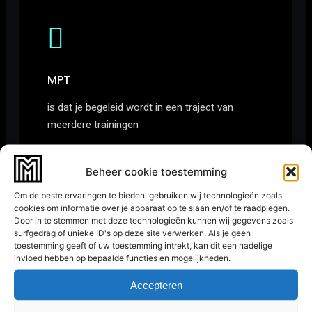
MPT
is dat je begeleid wordt in een traject van
meerdere trainingen
Lees verder
Beheer cookie toestemming
Om de beste ervaringen te bieden, gebruiken wij technologieën zoals
NIEUW!
cookies om informatie over je apparaat op te slaan en/of te raadplegen.
Door in te stemmen met deze technologieën kunnen wij gegevens zoals
surfgedrag of unieke ID's op deze site verwerken. Als je geen
toestemming geeft of uw toestemming intrekt, kan dit een nadelige
invloed hebben op bepaalde functies en mogelijkheden.
Accepteren
S&C Training