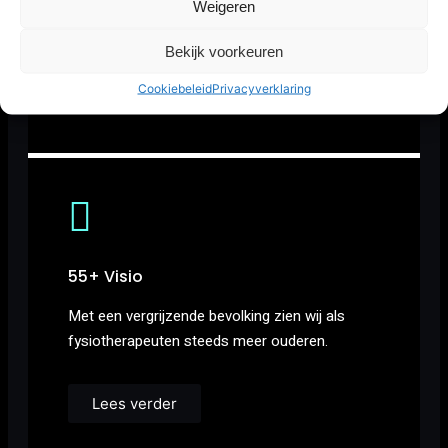
Weigeren
Strenght & Conditioning (S&C)
Training
Bekijk voorkeuren
omvat een breed assortiment aan…
Cookiebeleid
Privacyverklaring
Lees verder
55+ Visio
Met een vergrijzende bevolking zien wij als
fysiotherapeuten steeds meer ouderen.
Lees verder